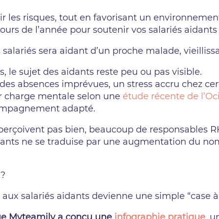
r les risques, tout en favorisant un environnement d
urs de l’année pour soutenir vos salariés aidants
salariés sera aidant d’un proche malade, vieilliss
 le sujet des aidants reste peu ou pas visible.
 des absences imprévues, un stress accru chez cer
eur charge mentale selon une
étude récente de l’Oc
ccompagnement adapté.
e perçoivent pas bien, beaucoup de responsables R
dants ne se traduise par une augmentation du nom
 ?
 aux salariés aidants devienne une simple “case à
que Myteamily a conçu une
infographie pratique
, u