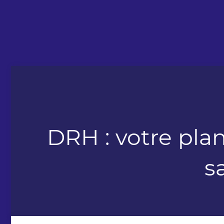
DRH : votre pl
s