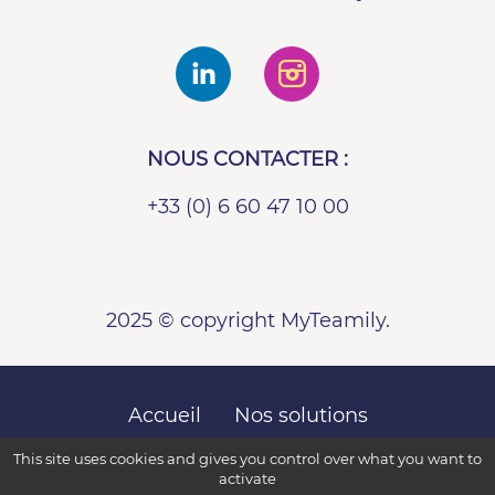
NOUS CONTACTER :
+33 (0) 6 60 47 10 00
2025 © copyright MyTeamily.
Accueil
Nos solutions
Qui sommes nous
FAQ
This site uses cookies and gives you control over what you want to
activate